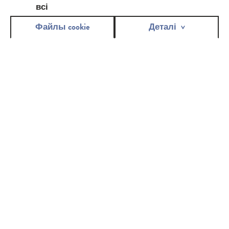
всі
Тампонів
Файлы cookie
Деталі
Урологічних прокладок
Вологих серветок
Бавовняних косметичних продуктів
Косметики для інтимної гігієни
Точна назва товару (виберіть товар зі списку):
Bella classic
Я купую продукцію Bella по причині: (можна відмітити більше
ніж одну відповідь)
Якість виробу