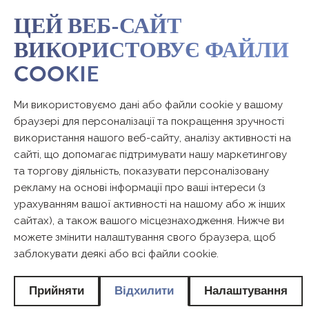
ЦЕЙ ВЕБ-САЙТ
ВИКОРИСТОВУЄ ФАЙЛИ
COOKIE
АНКЕТА
Ми використовуємо дані або файли cookie у вашому
Ми хотіли б дізнатися вашу думку щодо споживчих
браузері для персоналізації та покращення зручності
товарів Bella, якими ви користуєтеся вдома. Ми хотіли
використання нашого веб-сайту, аналізу активності на
сайті, що допомагає підтримувати нашу маркетингову
б використовувати інформацію, зібрану в ході
та торгову діяльність, показувати персоналізовану
опитування, для вдосконалення наших продуктів та
рекламу на основі інформації про ваші інтереси (з
якнайкращого задоволення ваших очікувань.
урахуванням вашої активності на нашому або ж інших
сайтах), а також вашого місцезнаходження. Нижче ви
можете змінити налаштування свого браузера, щоб
Я б хотів поділитися своєю думкою щодо:
заблокувати деякі або всі файли cookie.
Гігієнічних прокладок
Прийняти
Відхилити
Налаштування
Щоденних прокладок