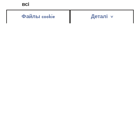
всі
just
Файлы cookie
Деталі
pure
місія
НАША