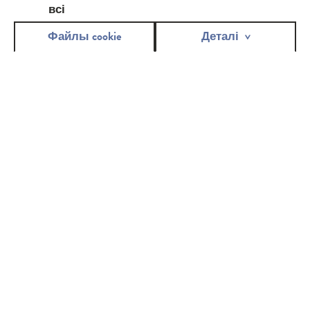
всі
Додаток працює на найбільш популярних операційних
системах мобільних пристроїв
Файлы cookie
Деталі