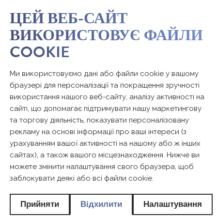
ЦЕЙ ВЕБ-САЙТ
ВИКОРИСТОВУЄ ФАЙЛИ
COOKIE
КАЛЕНДАР МЕНСТРУАЦІЇ
Ми використовуємо дані або файли cookie у вашому
Менструальний календар Bella - один з
браузері для персоналізації та покращення зручності
найпопулярніших польських мобільних додатків цього
використання нашого веб-сайту, аналізу активності на
типу, який вже завантажений понад 750 000 разів.
сайті, що допомагає підтримувати нашу маркетингову
Популярний він за рахунок простоти, інтуїтивності та
та торгову діяльність, показувати персоналізовану
корисних функцій. Завдяки цим особливостям багато
рекламу на основі інформації про ваші інтереси (з
польських жінок можуть почуватися набагато
урахуванням вашої активності на нашому або ж інших
безпечніше, і овуляція, незаплідні дні або самі
сайтах), а також вашого місцезнаходження. Нижче ви
менструації вже не дивують їх. Познайомтеся також із
можете змінити налаштування свого браузера, щоб
нашим додатком і перевірте комфорт та зручність його
заблокувати деякі або всі файли cookie.
використання.
З ЧОГО ПОЧАТИ?
Прийняти
Відхилити
Налаштування