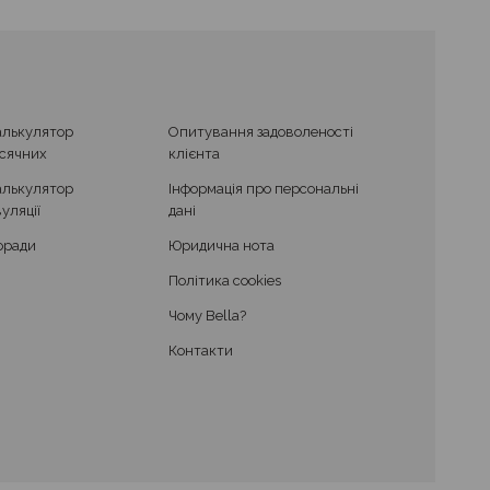
алькулятор
Опитування задоволеності
ісячних
клієнта
алькулятор
Інформація про персональні
уляції
дані
оради
Юридична нота
Політика cookies
Чому Bella?
Контакти