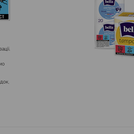
ації.
мо
ідок,