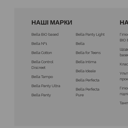
НАШІ МАРКИ
НА
Bella BiO based
Bella Panty Light
Гігі
BIO 
Bella №1
Bella
Щоде
Bella Cotton
Bella for Teens
base
Bella Control
Bella Intima
Клас
Discreet
Bella Ideale
Ульт
Bella Tampo
про
Bella Perfecta
Bella Panty Ultra
Гігі
Bella Perfecta
підл
Bella Panty
Pure
Там