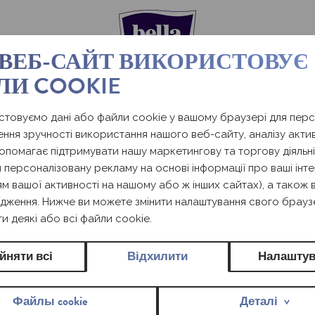
 ВЕБ-САЙТ ВИКОРИСТОВУЄ
ЛИ COOKIE
BELLA PAN
товуємо дані або файли cookie у вашому браузері для персо
ння зручності використання нашого веб-сайту, аналізу актив
допомагає підтримувати нашу маркетингову та торгову діяльні
 персоналізовану рекламу на основі інформації про ваші інте
м вашої активності на нашому або ж інших сайтах), а також
У широкому асортименті щоденних прокладок Be
дження. Нижче ви можете змінити налаштування свого брауз
підходить саме для неї. Від прокладок традицій
и деякі або всі файли cookie.
впевнено кожен день!
йняти всі
Відхилити
Налаштув
Файлы cookie
Деталі