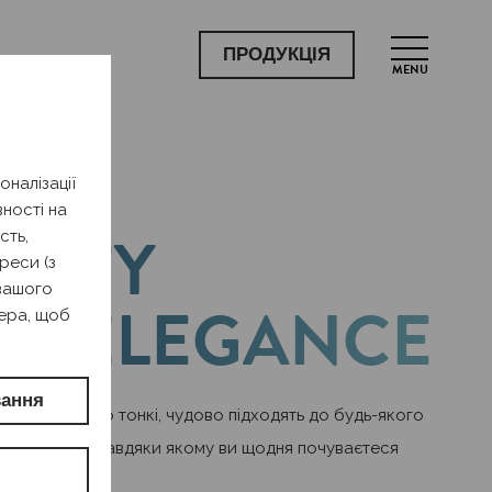
ПРОДУКЦІЯ
MENU
налізації
рокладки
ності на
ANTY
сть,
реси (з
 вашого
VE ELEGANCE
ера, щоб
ання
 надзвичайно тонкі, чудово підходять до будь-якого
еріалом Soft, завдяки якому ви щодня почуваєтеся