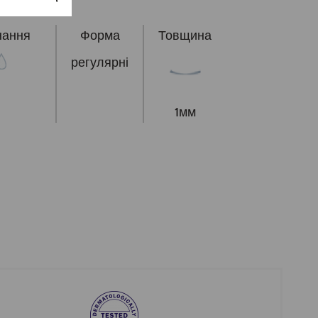
нання
Форма
Товщина
регулярні
1мм