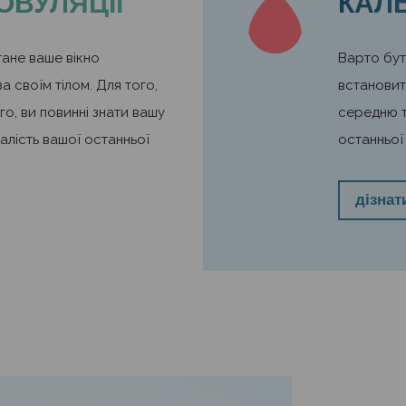
ОВУЛЯЦІЇ
КАЛ
тане ваше вікно
Варто бут
а своїм тілом. Для того,
встановит
о, ви повинні знати вашу
середню т
алість вашої останньої
останньої 
дізнат