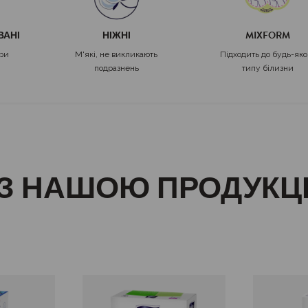
ВАНІ
НІЖНІ
MIXFORM
іри
М'які, не викликають
Підходить до будь-яко
подразнень
типу білизни
З НАШОЮ ПРОДУКЦ