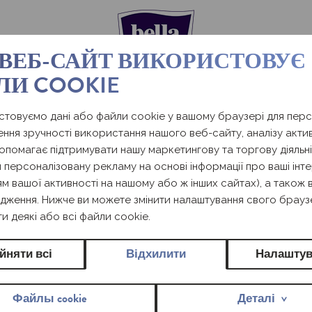
 ВЕБ-САЙТ ВИКОРИСТОВУЄ
ЛИ COOKIE
товуємо дані або файли cookie у вашому браузері для персо
Ультратонкі щоденні п
ння зручності використання нашого веб-сайту, аналізу актив
BELLA P
допомагає підтримувати нашу маркетингову та торгову діяльні
 персоналізовану рекламу на основі інформації про ваші інте
м вашої активності на нашому або ж інших сайтах), а також
SENSITI
дження. Нижче ви можете змінити налаштування свого брауз
и деякі або всі файли cookie.
йняти всі
Відхилити
Налаштув
Прикрашені елегантним візерунком,
типу білизни. Вкриті нетканим мат
Файлы cookie
Деталі
комфортно.