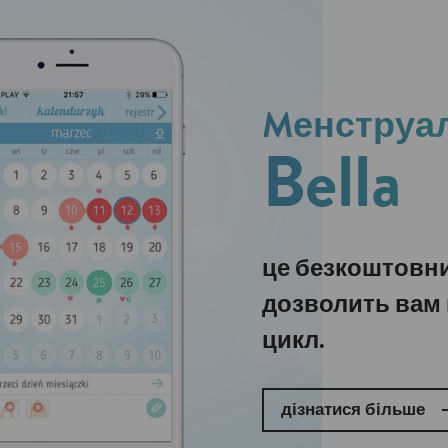
Mенструа
Bella
це безкоштовни
дозволить вам 
цикл.
дізнатися більше