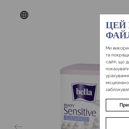
ЦЕЙ
ФАЙ
Ми викорис
та покраще
сайті, що 
показувати
урахування
місцезнахо
заблокуват
При