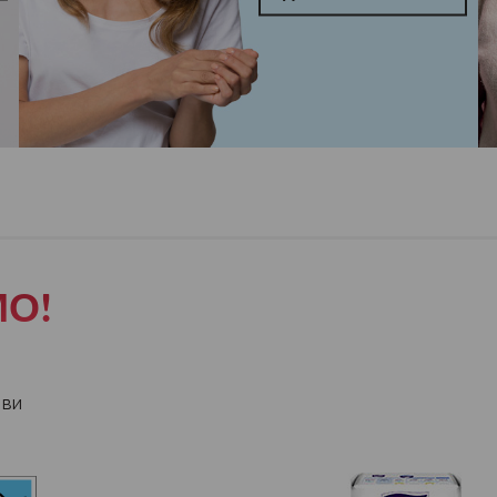
О!
 ви